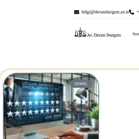
bilgi@derandurgun.av.tr
+
Ana
GENEL