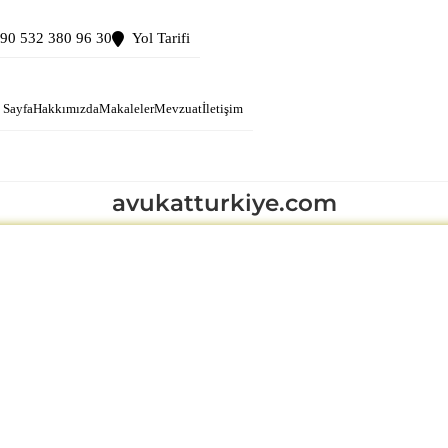
90 532 380 96 30
Yol Tarifi
 Sayfa
Hakkımızda
Makaleler
Mevzuat
İletişim
avukatturkiye.com