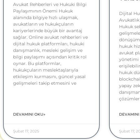
Avukat Rehberleri ve Hukuki Bilgi
Paylaşımının Önemi Hukuk
Dijital H
alanında bilgiye hızlı ulaşmak,
Avukatlık
avukatların ve hukukçuların
Hukuk sek
kariyerlerinde büyük bir avantaj
gelişmele
sağlar. Online avukat rehberleri ve
dönüşüm g
dijital hukuk platformları, hukuki
hukuk hiz
danışmanlık, mesleki gelişim ve
avukat pla
bilgi paylaşımı açısından kritik rol
yönetimi 
oynar. Bu platformlar,
erişilebili
hukukçuların meslektaşlarıyla
hukuk dün
etkileşim kurmasını, güncel yasal
blockchai
gelişmeleri takip etmesini ve
yapay zek
danışmanl
çözümler
DEVAMINI OKU»
DEVAMINI
Şubat 17, 2025
Şubat 17, 2