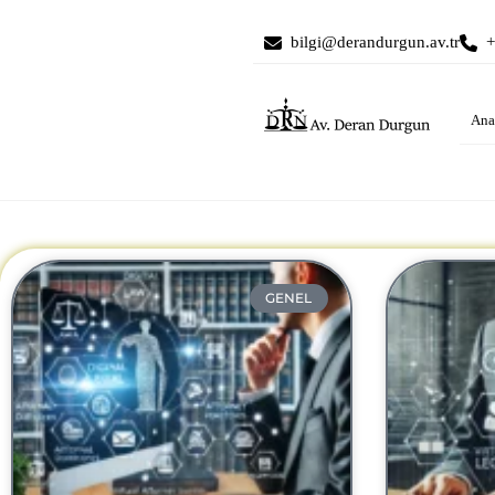
bilgi@derandurgun.av.tr
+
Ana
GENEL