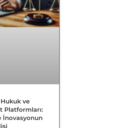
Gönde
l Hukuk ve
 Platformları:
e İnovasyonun
işi