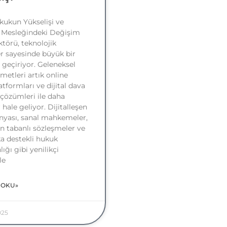
ukukun Yükselişi ve
 Mesleğindeki Değişim
törü, teknolojik
r sayesinde büyük bir
eçiriyor. Geleneksel
metleri artık online
tformları ve dijital dava
çözümleri ile daha
r hale geliyor. Dijitalleşen
yası, sanal mahkemeler,
n tabanlı sözleşmeler ve
a destekli hukuk
ığı gibi yenilikçi
le
 OKU»
025